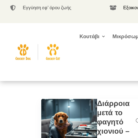
Εγγύηση εφ’ όρου ζωής
Εξοικο


Κουτάβι
Μικρόσωμ
Διάρροια
μετά το
φαγητό
χιονιού –