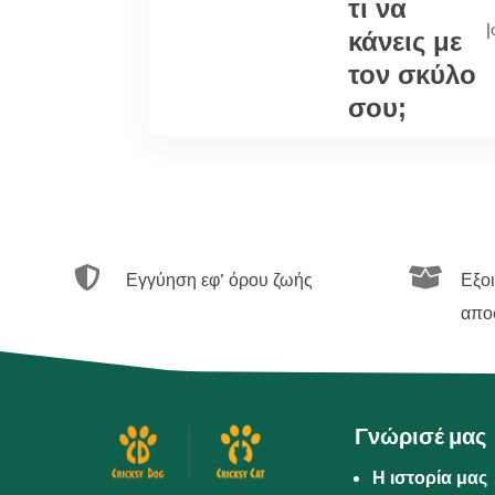
τι να
|
κάνεις με
τον σκύλο
σου;


Εγγύηση εφ’ όρου ζωής
Εξο
απο
Γνώρισέ μας
Η ιστορία μας