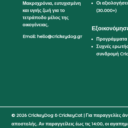
Οι αξιολογήσε
Μακροχρόνια, ευτυχισμένη
και υγιής ζωή για το
(30.000+)
τετράποδο μέλος της
οικογένειας.
Εξοικονόμησε
Email: hello@cricksydog.gr
Προγράμματα
Συχνές ερωτήσ
συνδρομή Cri
© 2026 CricksyDog & CricksyCat
| Για παραγγελίες ά
αποστολής. Αν παραγγείλεις έως τις 14:00, οι αγαπη