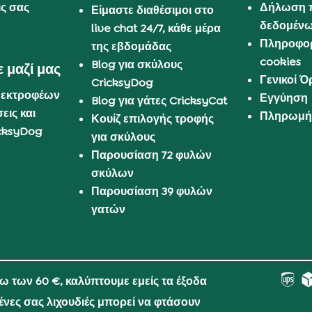
ις σας
Δήλωση 
Είμαστε διαθέσιμοι στο
δεδομέν
live chat 24/7, κάθε μέρα
Πληροφορ
της εβδομάδας
cookies
Blog για σκύλους
 μαζί μας
Γενικοί 
CricksyDog
 εκτροφέων
Εγγύηση
Blog για γάτες CricksyCat
εις και
Πληρωμή 
Κουίζ επιλογής τροφής
cksyDog
για σκύλους
Παρουσίαση 72 φυλών
σκύλων
Παρουσίαση 39 φυλών
γατών
νω των 60 €, καλύπτουμε εμείς τα έξοδα
μένες σας λιχουδιές μπορεί να φτάσουν