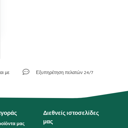

αι με
Εξυπηρέτηση πελατών 24/7
αγοράς
Διεθνείς ιστοσελίδες
μας
ροϊόντα μας