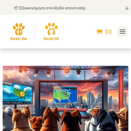
📦 Εξοικονόμησε στα έξοδα αποστολής
🤝
Μπορ
(0)