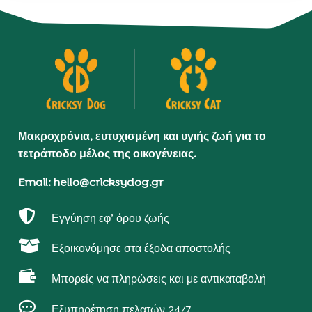
Μακροχρόνια, ευτυχισμένη και υγιής ζωή για το
τετράποδο μέλος της οικογένειας.
Email: hello@cricksydog.gr

Εγγύηση εφ’ όρου ζωής

Εξοικονόμησε στα έξοδα αποστολής

Μπορείς να πληρώσεις και με αντικαταβολή

Εξυπηρέτηση πελατών 24/7