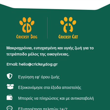
Μακροχρόνια, ευτυχισμένη και υγιής ζωή για το
τετράποδο μέλος της οικογένειας.
Email: hello@cricksydog.gr

Εγγύηση εφ’ όρου ζωής

Εξοικονόμησε στα έξοδα αποστολής

Μπορείς να πληρώσεις και με αντικαταβολή

Εξυπηρέτηση πελατών 24/7