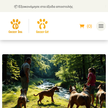
📦 Εξοικονόμησε στα έξοδα αποστολής
🤝
Μπ
(0)