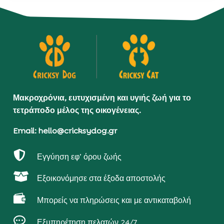
Μακροχρόνια, ευτυχισμένη και υγιής ζωή για το
τετράποδο μέλος της οικογένειας.
Email: hello@cricksydog.gr

Εγγύηση εφ’ όρου ζωής

Εξοικονόμησε στα έξοδα αποστολής

Μπορείς να πληρώσεις και με αντικαταβολή

Εξυπηρέτηση πελατών 24/7