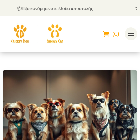
📦 Εξοικονόμησε στα έξοδα αποστολής
🤝
Μπο
(0)