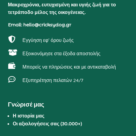
Μακροχρόνια, ευτυχισμένη και υγιής ζωή για το
τετράποδο μέλος της οικογένειας.
Email: hello@cricksydog.gr

Εγγύηση εφ’ όρου ζωής

Εξοικονόμησε στα έξοδα αποστολής

Μπορείς να πληρώσεις και με αντικαταβολή

Εξυπηρέτηση πελατών 24/7
Γνώρισέ μας
Η ιστορία μας
Οι αξιολογήσεις σας (30.000+)