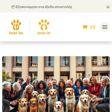
📦 Εξοικονόμησε στα έξοδα αποστολής
🤝
Μπορεί
(0)