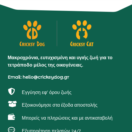
Μακροχρόνια, ευτυχισμένη και υγιής ζωή για το
τετράποδο μέλος της οικογένειας.
Email: hello@cricksydog.gr

Εγγύηση εφ’ όρου ζωής

Εξοικονόμησε στα έξοδα αποστολής

Μπορείς να πληρώσεις και με αντικαταβολή

Εξυπηρέτηση πελατών 24/7