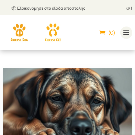
📦 Εξοικονόμησε στα έξοδα αποστολής
🤝
Μπορε
(0)