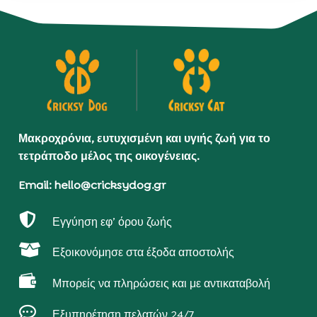
Μακροχρόνια, ευτυχισμένη και υγιής ζωή για το
τετράποδο μέλος της οικογένειας.
Email: hello@cricksydog.gr

Εγγύηση εφ’ όρου ζωής

Εξοικονόμησε στα έξοδα αποστολής

Μπορείς να πληρώσεις και με αντικαταβολή

Εξυπηρέτηση πελατών 24/7