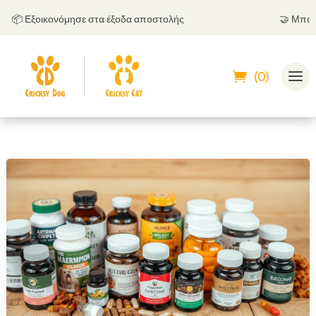
 Εξοικονόμησε στα έξοδα αποστολής
🤝
Μπορείς 
(0)