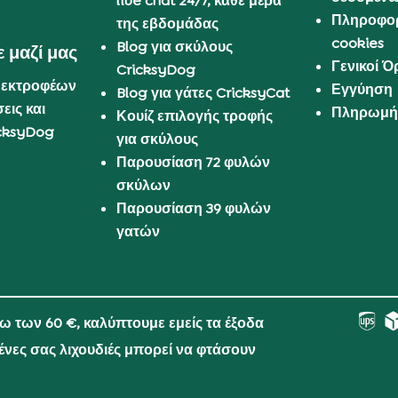
live chat 24/7, κάθε μέρα
Πληροφορ
της εβδομάδας
cookies
Blog για σκύλους
 μαζί μας
Γενικοί 
CricksyDog
 εκτροφέων
Εγγύηση
Blog για γάτες CricksyCat
εις και
Πληρωμή 
Κουίζ επιλογής τροφής
cksyDog
για σκύλους
Παρουσίαση 72 φυλών
σκύλων
Παρουσίαση 39 φυλών
γατών
νω των 60 €, καλύπτουμε εμείς τα έξοδα
μένες σας λιχουδιές μπορεί να φτάσουν