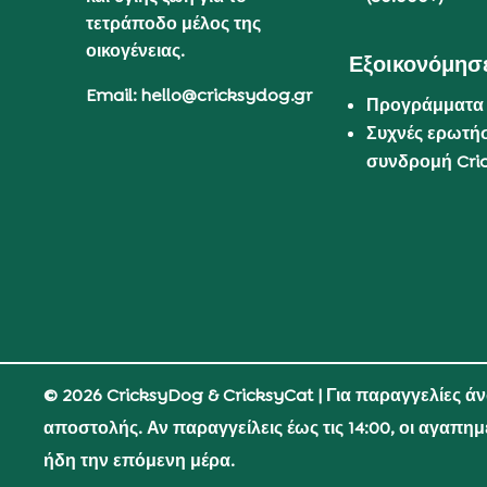
τετράποδο μέλος της
οικογένειας.
Εξοικονόμησε
Email: hello@cricksydog.gr
Προγράμματα
Συχνές ερωτήσ
συνδρομή Cri
© 2026 CricksyDog & CricksyCat
| Για παραγγελίες ά
αποστολής. Αν παραγγείλεις έως τις 14:00, οι αγαπη
ήδη την επόμενη μέρα.