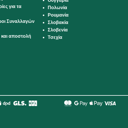
Ουγγαρία
ίες για τα
Πολωνία
Ρουμανία
Όροι Συναλλαγών
Σλοβακία
Σλοβενία
και αποστολή
Τσεχία