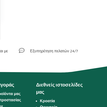

αι με
Εξυπηρέτηση πελατών 24/7
αγοράς
Διεθνείς ιστοσελίδες
μας
ροϊόντα μας
προστασίας
Κροατία
ων