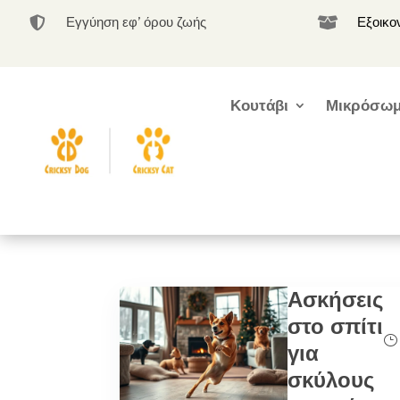
Εγγύηση εφ’ όρου ζωής
Εξοικο


Κουτάβι
Μικρόσωμ
Ασκήσεις
στο σπίτι
για
σκύλους