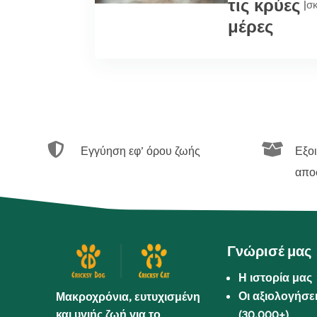
τις κρύες
|
σ
μέρες


Εγγύηση εφ’ όρου ζωής
Εξο
απο
Γνώρισέ μας
Η ιστορία μας
Οι αξιολογήσε
Μακροχρόνια, ευτυχισμένη
και υγιής ζωή για το
(30.000+)