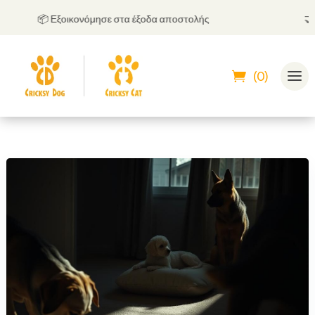
📦 Εξοικονόμησε στα έξοδα αποστολής
🤝
Μπ
(0)