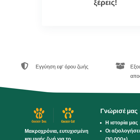
ξέρεις!


Εγγύηση εφ’ όρου ζωής
Εξο
απο
Γνώρισέ μας
Η ιστορία μας
Οι αξιολογήσε
Μακροχρόνια, ευτυχισμένη
και υγιής ζωή για το
(30.000+)