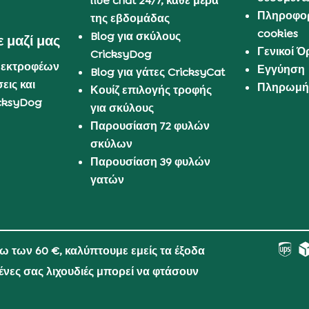
live chat 24/7, κάθε μέρα
Πληροφορ
της εβδομάδας
cookies
Blog για σκύλους
 μαζί μας
Γενικοί 
CricksyDog
 εκτροφέων
Εγγύηση
Blog για γάτες CricksyCat
εις και
Πληρωμή 
Κουίζ επιλογής τροφής
cksyDog
για σκύλους
Παρουσίαση 72 φυλών
σκύλων
Παρουσίαση 39 φυλών
γατών
νω των 60 €, καλύπτουμε εμείς τα έξοδα
μένες σας λιχουδιές μπορεί να φτάσουν