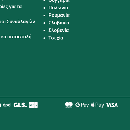
Ουγγαρία
ίες για τα
Πολωνία
Ρουμανία
Όροι Συναλλαγών
Σλοβακία
Σλοβενία
και αποστολή
Τσεχία