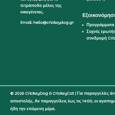
τετράποδο μέλος της
οικογένειας.
Εξοικονόμησε
Email: hello@cricksydog.gr
Προγράμματα
Συχνές ερωτήσ
συνδρομή Cri
© 2026 CricksyDog & CricksyCat
| Για παραγγελίες ά
αποστολής. Αν παραγγείλεις έως τις 14:00, οι αγαπη
ήδη την επόμενη μέρα.