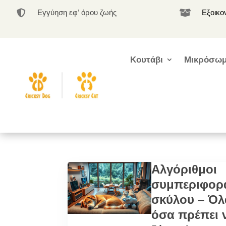
Εγγύηση εφ’ όρου ζωής
Εξοικο


Κουτάβι
Μικρόσωμ
Αλγόριθμοι
συμπεριφορ
σκύλου – Όλ
όσα πρέπει 