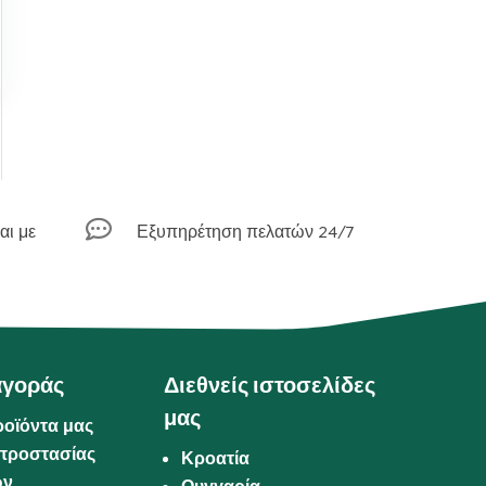

αι με
Εξυπηρέτηση πελατών 24/7
αγοράς
Διεθνείς ιστοσελίδες
μας
ροϊόντα μας
προστασίας
Κροατία
ων