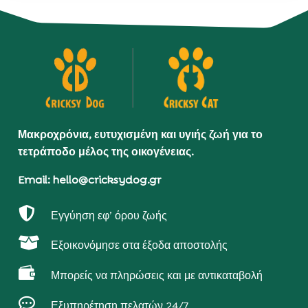
Μακροχρόνια, ευτυχισμένη και υγιής ζωή για το
τετράποδο μέλος της οικογένειας.
Email: hello@cricksydog.gr

Εγγύηση εφ’ όρου ζωής

Εξοικονόμησε στα έξοδα αποστολής

Μπορείς να πληρώσεις και με αντικαταβολή

Εξυπηρέτηση πελατών 24/7