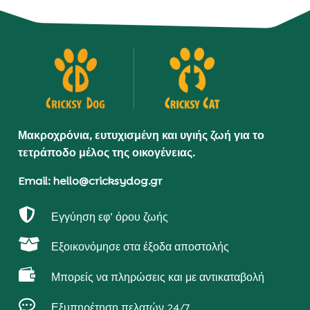
Μακροχρόνια, ευτυχισμένη και υγιής ζωή για το
τετράποδο μέλος της οικογένειας.
Email: hello@cricksydog.gr

Εγγύηση εφ’ όρου ζωής

Εξοικονόμησε στα έξοδα αποστολής

Μπορείς να πληρώσεις και με αντικαταβολή

Εξυπηρέτηση πελατών 24/7