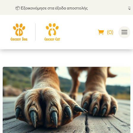
📦 Εξοικονόμησε στα έξοδα αποστολής
🤝
Μπορ
(0)