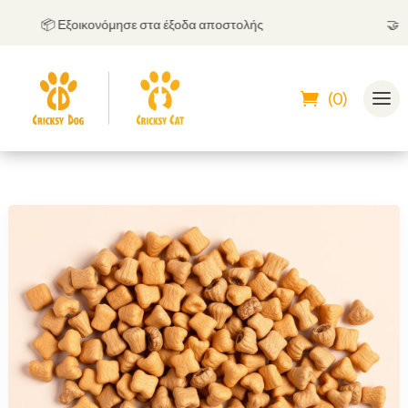
📦 Εξοικονόμησε στα έξοδα αποστολής
🤝
Μπορ
(0)