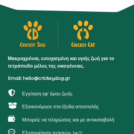
Μακροχρόνια, ευτυχισμένη και υγιής ζωή για το
τετράποδο μέλος της οικογένειας.
Email: hello@cricksydog.gr

Εγγύηση εφ’ όρου ζωής

Εξοικονόμησε στα έξοδα αποστολής

Μπορείς να πληρώσεις και με αντικαταβολή

Εξυπηρέτηση πελατών 24/7