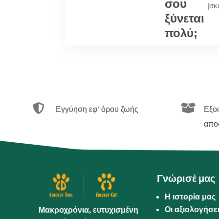
σου
|
σκ
ξύνεται
πολύ;


Εγγύηση εφ’ όρου ζωής
Εξο
απο
Γνώρισέ μας
Η ιστορία μας
Οι αξιολογήσε
Μακροχρόνια, ευτυχισμένη