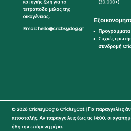
και υγιής ζωή για το
(30.000+)
τετράποδο μέλος της
οικογένειας.
Εξοικονόμησε
Email: hello@cricksydog.gr
Προγράμματα
Συχνές ερωτήσ
συνδρομή Cri
© 2026 CricksyDog & CricksyCat
| Για παραγγελίες ά
αποστολής. Αν παραγγείλεις έως τις 14:00, οι αγαπη
ήδη την επόμενη μέρα.