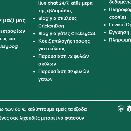
δεδομέν
live chat 24/7, κάθε μέρα
Πληροφορ
της εβδομάδας
cookies
Blog για σκύλους
 μαζί μας
Γενικοί 
CricksyDog
 εκτροφέων
Εγγύηση
Blog για γάτες CricksyCat
εις και
Πληρωμή 
Κουίζ επιλογής τροφής
cksyDog
για σκύλους
Παρουσίαση 72 φυλών
σκύλων
Παρουσίαση 39 φυλών
γατών
νω των 60 €, καλύπτουμε εμείς τα έξοδα
μένες σας λιχουδιές μπορεί να φτάσουν