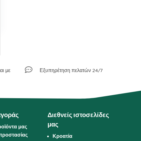

αι με
Εξυπηρέτηση πελατών 24/7
αγοράς
Διεθνείς ιστοσελίδες
μας
ροϊόντα μας
προστασίας
Κροατία