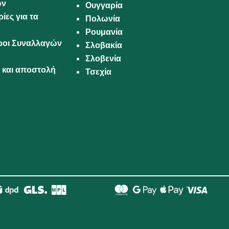
ων
Ουγγαρία
ίες για τα
Πολωνία
Ρουμανία
Όροι Συναλλαγών
Σλοβακία
Σλοβενία
και αποστολή
Τσεχία