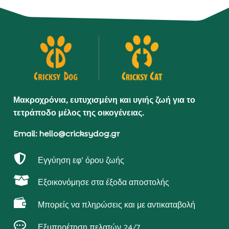
Μακροχρόνια, ευτυχισμένη και υγιής ζωή για το
τετράποδο μέλος της οικογένειας.
Email: hello@cricksydog.gr

Εγγύηση εφ’ όρου ζωής

Εξοικονόμησε στα έξοδα αποστολής

Μπορείς να πληρώσεις και με αντικαταβολή

Εξυπηρέτηση πελατών 24/7