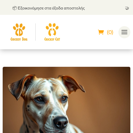
📦 Εξοικονόμησε στα έξοδα αποστολής
🤝
Μπορ
(0)