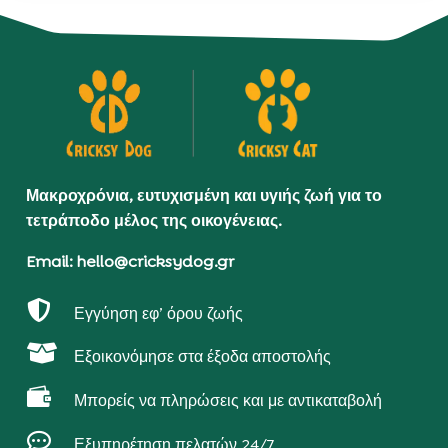
Μακροχρόνια, ευτυχισμένη και υγιής ζωή για το
τετράποδο μέλος της οικογένειας.
Email: hello@cricksydog.gr

Εγγύηση εφ’ όρου ζωής

Εξοικονόμησε στα έξοδα αποστολής

Μπορείς να πληρώσεις και με αντικαταβολή

Εξυπηρέτηση πελατών 24/7