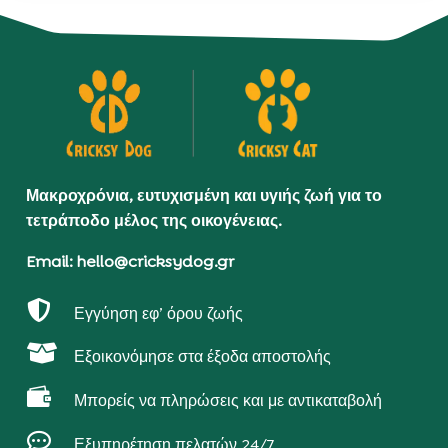
Μακροχρόνια, ευτυχισμένη και υγιής ζωή για το
τετράποδο μέλος της οικογένειας.
Email: hello@cricksydog.gr

Εγγύηση εφ’ όρου ζωής

Εξοικονόμησε στα έξοδα αποστολής

Μπορείς να πληρώσεις και με αντικαταβολή

Εξυπηρέτηση πελατών 24/7