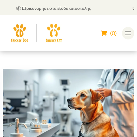
📦 Εξοικονόμησε στα έξοδα αποστολής
🤝
Μπο
(0)