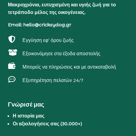
Μακροχρόνια, ευτυχισμένη και υγιής ζωή για το
τετράποδο μέλος της οικογένειας.
Email: hello@cricksydog.gr

Εγγύηση εφ’ όρου ζωής

Εξοικονόμησε στα έξοδα αποστολής

Μπορείς να πληρώσεις και με αντικαταβολή

Εξυπηρέτηση πελατών 24/7
Γνώρισέ μας
Η ιστορία μας
Οι αξιολογήσεις σας (30.000+)