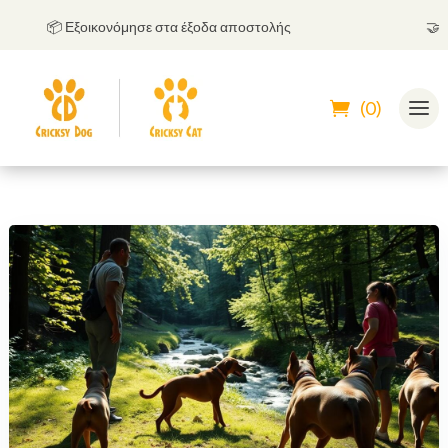
📦 Εξοικονόμησε στα έξοδα αποστολής
🤝
Μπορε
(0)