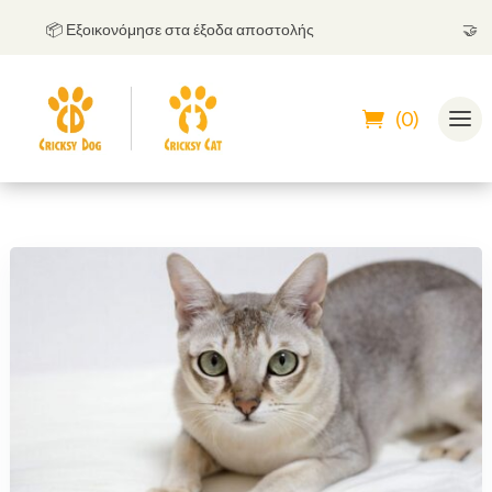
📦 Εξοικονόμησε στα έξοδα αποστολής
🤝
Μπορ
(0)