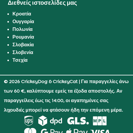
Διεθνείς ιστοσελίδες μας
Κροατία
Ουγγαρία
Πολωνία
Ρουμανία
Σλοβακία
Σλοβενία
Τσεχία
© 2026 CricksyDog & CricksyCat
| Για παραγγελίες άνω
των 60 €, καλύπτουμε εμείς τα έξοδα αποστολής. Αν
παραγγείλεις έως τις 14:00, οι αγαπημένες σας
λιχουδιές μπορεί να φτάσουν ήδη την επόμενη μέρα.