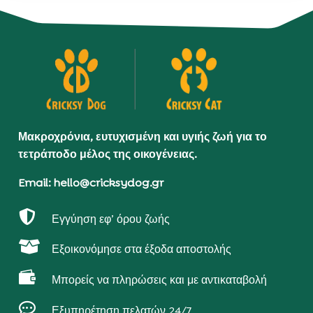
Μακροχρόνια, ευτυχισμένη και υγιής ζωή για το
τετράποδο μέλος της οικογένειας.
Email: hello@cricksydog.gr

Εγγύηση εφ’ όρου ζωής

Εξοικονόμησε στα έξοδα αποστολής

Μπορείς να πληρώσεις και με αντικαταβολή

Εξυπηρέτηση πελατών 24/7