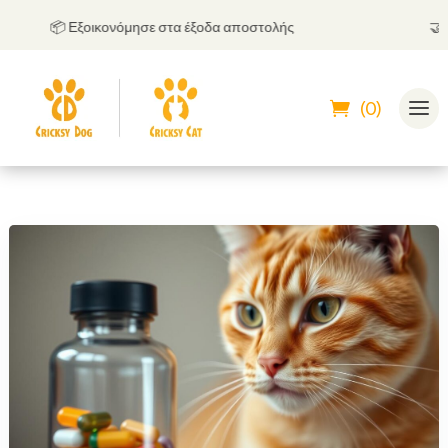
📦 Εξοικονόμησε στα έξοδα αποστολής
🤝
Μπορ
(0)