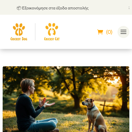
📦 Εξοικονόμησε στα έξοδα αποστολής
🤝
Μπο
(0)