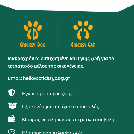
Μακροχρόνια, ευτυχισμένη και υγιής ζωή για το
τετράποδο μέλος της οικογένειας.
Email: hello@cricksydog.gr

Εγγύηση εφ’ όρου ζωής

Εξοικονόμησε στα έξοδα αποστολής

Μπορείς να πληρώσεις και με αντικαταβολή

Εξυπηρέτηση πελατών 24/7