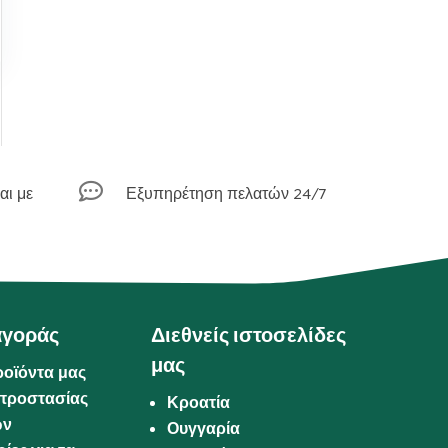

αι με
Εξυπηρέτηση πελατών 24/7
αγοράς
Διεθνείς ιστοσελίδες
μας
ροϊόντα μας
προστασίας
Κροατία
ων
Ουγγαρία