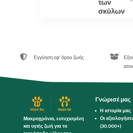
των
σκύλων


Εγγύηση εφ’ όρου ζωής
Εξο
απο
Γνώρισέ μας
Η ιστορία μας
Οι αξιολογήσε
Μακροχρόνια, ευτυχισμένη
και υγιής ζωή για το
(30.000+)