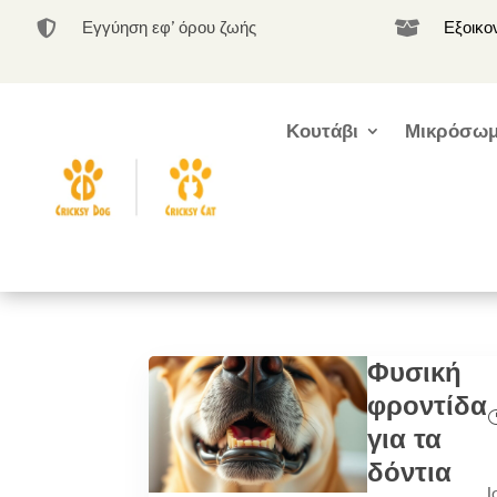
Εγγύηση εφ’ όρου ζωής
Εξοικο


Κουτάβι
Μικρόσωμ
Φυσική
φροντίδα
για τα
δόντια
|