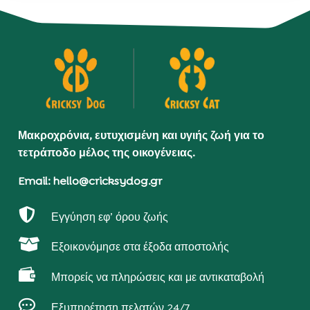
Μακροχρόνια, ευτυχισμένη και υγιής ζωή για το
τετράποδο μέλος της οικογένειας.
Email: hello@cricksydog.gr

Εγγύηση εφ’ όρου ζωής

Εξοικονόμησε στα έξοδα αποστολής

Μπορείς να πληρώσεις και με αντικαταβολή

Εξυπηρέτηση πελατών 24/7