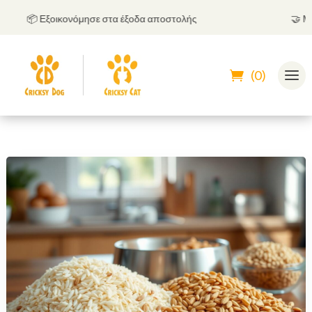
📦 Εξοικονόμησε στα έξοδα αποστολής
🤝
Μπορεί
(0)