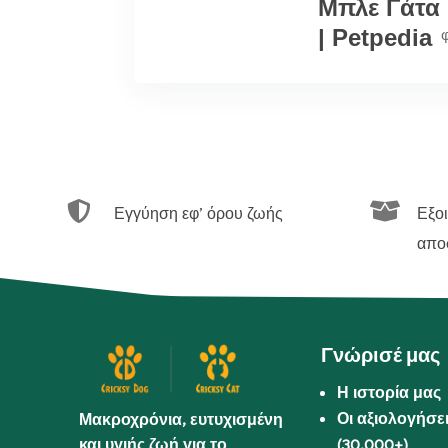
Μπλε Γάτα
| Petpedia


Εγγύηση εφ’ όρου ζωής
Εξο
απο
Γνώρισέ μας
Η ιστορία μας
Οι αξιολογήσε
Μακροχρόνια, ευτυχισμένη
και υγιής ζωή για το
(30.000+)