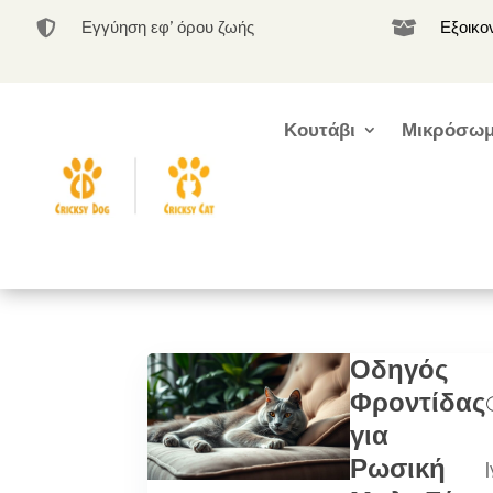
Εγγύηση εφ’ όρου ζωής
Εξοικο


Κουτάβι
Μικρόσωμ
Οδηγός
Φροντίδας
για
Ρωσική
|