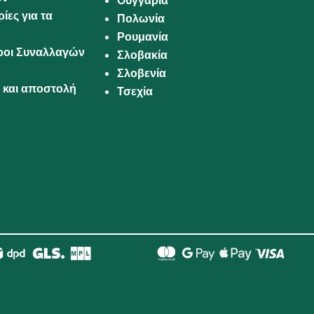
Ουγγαρία
ίες για τα
Πολωνία
Ρουμανία
Όροι Συναλλαγών
Σλοβακία
Σλοβενία
και αποστολή
Τσεχία