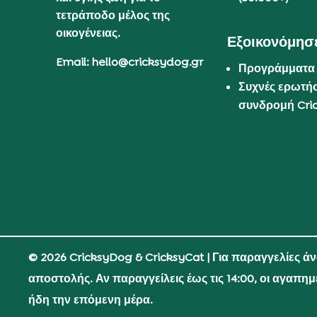
τετράποδο μέλος της
οικογένειας.
Εξοικονόμησε
Email: hello@cricksydog.gr
Προγράμματα
Συχνές ερωτήσ
συνδρομή Cri
© 2026 CricksyDog & CricksyCat
| Για παραγγελίες ά
αποστολής. Αν παραγγείλεις έως τις 14:00, οι αγαπη
ήδη την επόμενη μέρα.