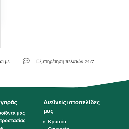

αι με
Εξυπηρέτηση πελατών 24/7
αγοράς
Διεθνείς ιστοσελίδες
μας
ροϊόντα μας
προστασίας
Κροατία
ων