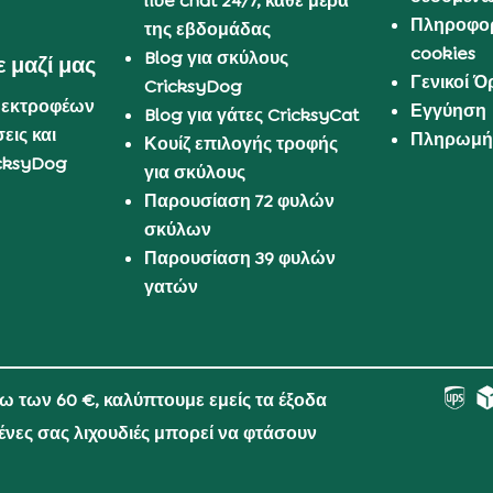
live chat 24/7, κάθε μέρα
Πληροφορ
της εβδομάδας
cookies
Blog για σκύλους
 μαζί μας
Γενικοί 
CricksyDog
 εκτροφέων
Εγγύηση
Blog για γάτες CricksyCat
εις και
Πληρωμή 
Κουίζ επιλογής τροφής
cksyDog
για σκύλους
Παρουσίαση 72 φυλών
σκύλων
Παρουσίαση 39 φυλών
γατών
νω των 60 €, καλύπτουμε εμείς τα έξοδα
μένες σας λιχουδιές μπορεί να φτάσουν