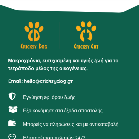
Μακροχρόνια, ευτυχισμένη και υγιής ζωή για το
τετράποδο μέλος της οικογένειας.
Email: hello@cricksydog.gr

Εγγύηση εφ’ όρου ζωής

Εξοικονόμησε στα έξοδα αποστολής

Μπορείς να πληρώσεις και με αντικαταβολή

Εξυπηρέτηση πελατών 24/7