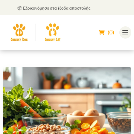
📦 Εξοικονόμησε στα έξοδα αποστολής
🤝
Μπ
(0)