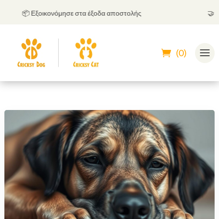
📦 Εξοικονόμησε στα έξοδα αποστολής
🤝
Μπορ
(0)