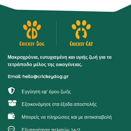
Μακροχρόνια, ευτυχισμένη και υγιής ζωή για το
τετράποδο μέλος της οικογένειας.
Email: hello@cricksydog.gr

Εγγύηση εφ’ όρου ζωής

Εξοικονόμησε στα έξοδα αποστολής

Μπορείς να πληρώσεις και με αντικαταβολή

Εξυπηρέτηση πελατών 24/7