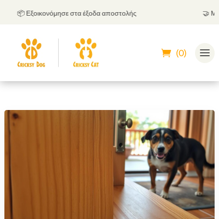
📦 Εξοικονόμησε στα έξοδα αποστολής
🤝
Μπορεί
(0)