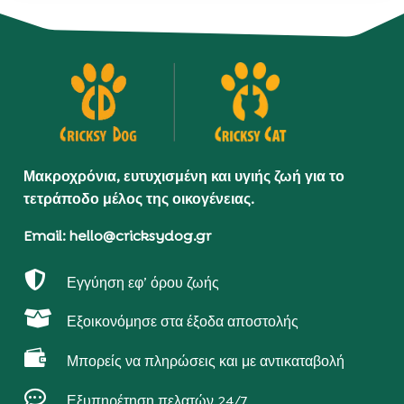
Μακροχρόνια, ευτυχισμένη και υγιής ζωή για το
τετράποδο μέλος της οικογένειας.
Email: hello@cricksydog.gr

Εγγύηση εφ’ όρου ζωής

Εξοικονόμησε στα έξοδα αποστολής

Μπορείς να πληρώσεις και με αντικαταβολή

Εξυπηρέτηση πελατών 24/7