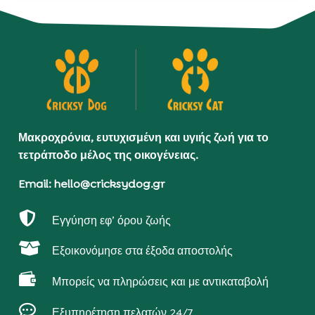
Μακροχρόνια, ευτυχισμένη και υγιής ζωή για το
τετράποδο μέλος της οικογένειας.
Email: hello@cricksydog.gr

Εγγύηση εφ’ όρου ζωής

Εξοικονόμησε στα έξοδα αποστολής

Μπορείς να πληρώσεις και με αντικαταβολή

Εξυπηρέτηση πελατών 24/7