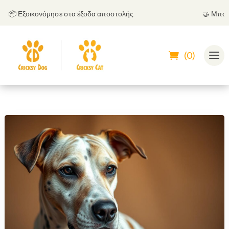
📦 Εξοικονόμησε στα έξοδα αποστολής
🤝
Μπορείς
(0)