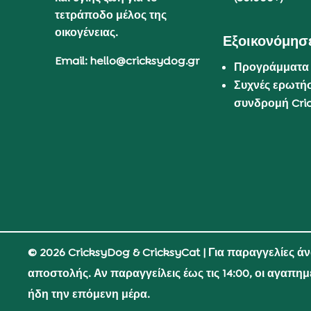
τετράποδο μέλος της
οικογένειας.
Εξοικονόμησε
Email: hello@cricksydog.gr
Προγράμματα
Συχνές ερωτήσ
συνδρομή Cri
© 2026 CricksyDog & CricksyCat
| Για παραγγελίες ά
αποστολής. Αν παραγγείλεις έως τις 14:00, οι αγαπη
ήδη την επόμενη μέρα.