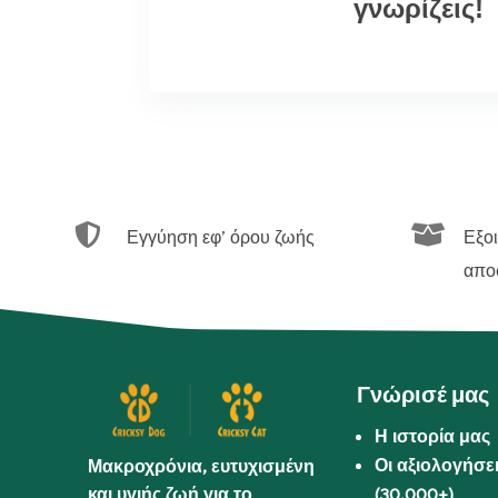
γνωρίζεις!


Εγγύηση εφ’ όρου ζωής
Εξο
απο
Γνώρισέ μας
Η ιστορία μας
Οι αξιολογήσε
Μακροχρόνια, ευτυχισμένη
και υγιής ζωή για το
(30.000+)