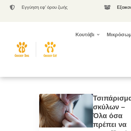
Εγγύηση εφ’ όρου ζωής
Εξοικο


Κουτάβι
Μικρόσωμ
Τσιπάρισμ
σκύλων –
Όλα όσα
πρέπει να