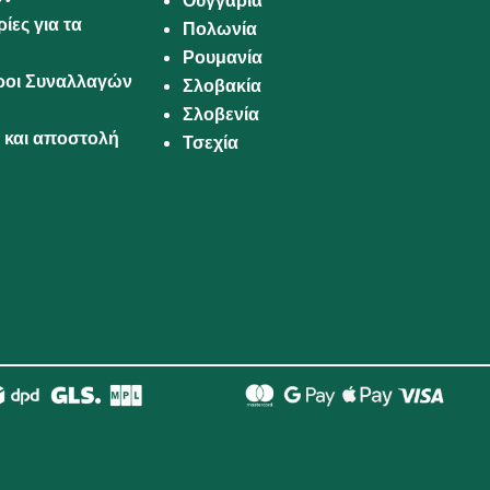
Ουγγαρία
ίες για τα
Πολωνία
Ρουμανία
Όροι Συναλλαγών
Σλοβακία
Σλοβενία
και αποστολή
Τσεχία