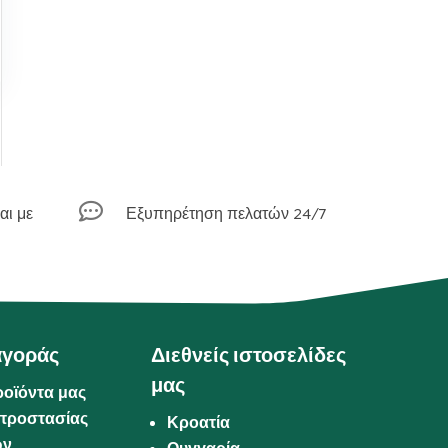

αι με
Εξυπηρέτηση πελατών 24/7
αγοράς
Διεθνείς ιστοσελίδες
μας
ροϊόντα μας
προστασίας
Κροατία
ων