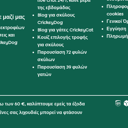
live chat 24/7, κάθε μέρα
Πληροφορ
της εβδομάδας
cookies
Blog για σκύλους
 μαζί μας
Γενικοί 
CricksyDog
 εκτροφέων
Εγγύηση
Blog για γάτες CricksyCat
εις και
Πληρωμή 
Κουίζ επιλογής τροφής
cksyDog
για σκύλους
Παρουσίαση 72 φυλών
σκύλων
Παρουσίαση 39 φυλών
γατών
νω των 60 €, καλύπτουμε εμείς τα έξοδα
μένες σας λιχουδιές μπορεί να φτάσουν