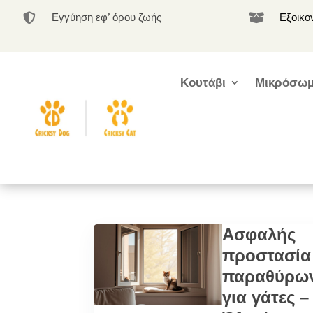
Εγγύηση εφ’ όρου ζωής
Εξοικο


Κουτάβι
Μικρόσωμ
Ασφαλής
προστασία
παραθύρω
για γάτες –