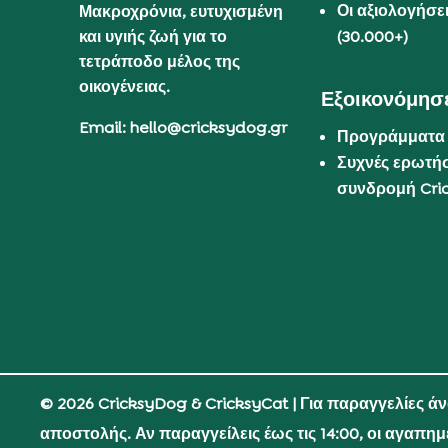
Οι αξιολογήσε
Μακροχρόνια, ευτυχισμένη
και υγιής ζωή για το
(30.000+)
τετράποδο μέλος της
οικογένειας.
Εξοικονόμησε
Email: hello@cricksydog.gr
Προγράμματα
Συχνές ερωτήσ
συνδρομή Cri
© 2026 CricksyDog & CricksyCat
| Για παραγγελίες ά
αποστολής. Αν παραγγείλεις έως τις 14:00, οι αγαπη