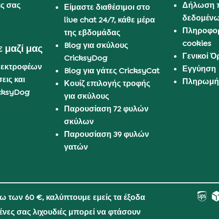
ις σας
Δήλωση 
Είμαστε διαθέσιμοι στο
δεδομέν
live chat 24/7, κάθε μέρα
Πληροφορ
της εβδομάδας
cookies
Blog για σκύλους
 μαζί μας
Γενικοί 
CricksyDog
 εκτροφέων
Εγγύηση
Blog για γάτες CricksyCat
εις και
Πληρωμή 
Κουίζ επιλογής τροφής
cksyDog
για σκύλους
Παρουσίαση 72 φυλών
σκύλων
Παρουσίαση 39 φυλών
γατών
νω των 60 €, καλύπτουμε εμείς τα έξοδα
μένες σας λιχουδιές μπορεί να φτάσουν