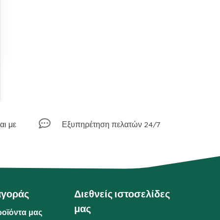

αι με
Εξυπηρέτηση πελατών 24/7
αγοράς
Διεθνείς ιστοσελίδες
μας
ροϊόντα μας