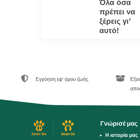
Όλα όσα
πρέπει να
ξέρεις γι’
αυτό!


Εγγύηση εφ’ όρου ζωής
Εξο
απο
Γνώρισέ μας
Η ιστορία μας