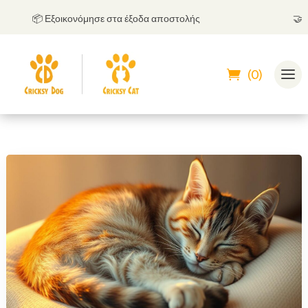
📦 Εξοικονόμησε στα έξοδα αποστολής
🤝
Μπορ
(0)