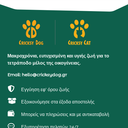
Μακροχρόνια, ευτυχισμένη και υγιής ζωή για το
τετράποδο μέλος της οικογένειας.
Email: hello@cricksydog.gr

Εγγύηση εφ’ όρου ζωής

Εξοικονόμησε στα έξοδα αποστολής

Μπορείς να πληρώσεις και με αντικαταβολή

Εξυπηρέτηση πελατών 24/7