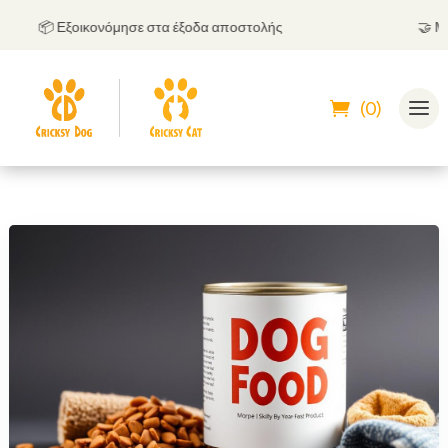
📦 Εξοικονόμησε στα έξοδα αποστολής
🤝
Μπορε
(0)