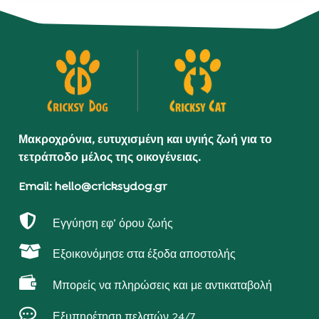
Μακροχρόνια, ευτυχισμένη και υγιής ζωή για το
τετράποδο μέλος της οικογένειας.
Email: hello@cricksydog.gr

Εγγύηση εφ’ όρου ζωής

Εξοικονόμησε στα έξοδα αποστολής

Μπορείς να πληρώσεις και με αντικαταβολή

Εξυπηρέτηση πελατών 24/7