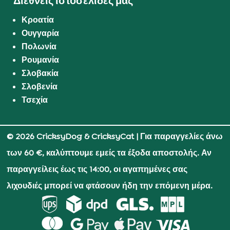
Διεθνείς ιστοσελίδες μας
Κροατία
Ουγγαρία
Πολωνία
Ρουμανία
Σλοβακία
Σλοβενία
Τσεχία
© 2026 CricksyDog & CricksyCat
| Για παραγγελίες άνω
των 60 €, καλύπτουμε εμείς τα έξοδα αποστολής. Αν
παραγγείλεις έως τις 14:00, οι αγαπημένες σας
λιχουδιές μπορεί να φτάσουν ήδη την επόμενη μέρα.