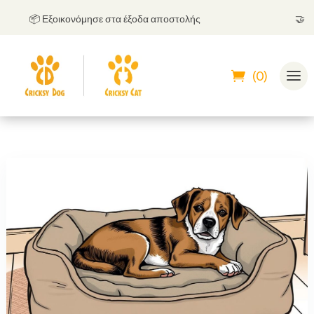
📦 Εξοικονόμησε στα έξοδα αποστολής
🤝
Μπορ
(0)