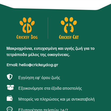
Μακροχρόνια, ευτυχισμένη και υγιής ζωή για το
τετράποδο μέλος της οικογένειας.
Email: hello@cricksydog.gr

Εγγύηση εφ’ όρου ζωής

Εξοικονόμησε στα έξοδα αποστολής

Μπορείς να πληρώσεις και με αντικαταβολή

Εξυπηρέτηση πελατών 24/7