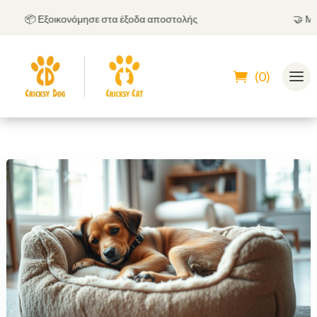
📦 Εξοικονόμησε στα έξοδα αποστολής
🤝
Μπορεί
(0)