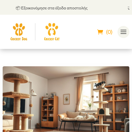
📦 Εξοικονόμησε στα έξοδα αποστολής
🤝
Μπο
(0)