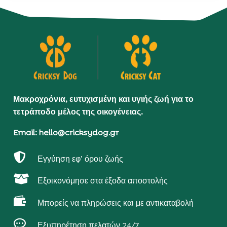
Μακροχρόνια, ευτυχισμένη και υγιής ζωή για το
τετράποδο μέλος της οικογένειας.
Email: hello@cricksydog.gr

Εγγύηση εφ’ όρου ζωής

Εξοικονόμησε στα έξοδα αποστολής

Μπορείς να πληρώσεις και με αντικαταβολή

Εξυπηρέτηση πελατών 24/7