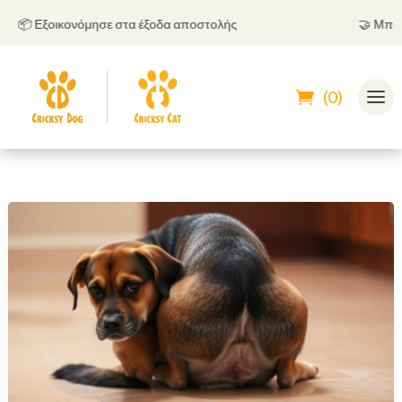
📦 Εξοικονόμησε στα έξοδα αποστολής
🤝
Μπορείς 
(0)