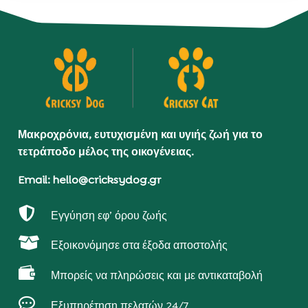
Μακροχρόνια, ευτυχισμένη και υγιής ζωή για το
τετράποδο μέλος της οικογένειας.
Email: hello@cricksydog.gr

Εγγύηση εφ’ όρου ζωής

Εξοικονόμησε στα έξοδα αποστολής

Μπορείς να πληρώσεις και με αντικαταβολή

Εξυπηρέτηση πελατών 24/7