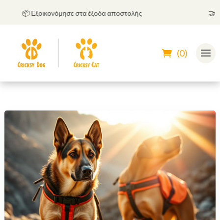
📦 Εξοικονόμησε στα έξοδα αποστολής
🤝
Μπο
(0)