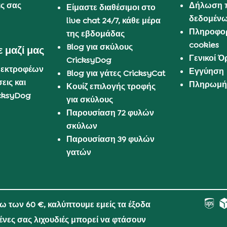
ις σας
Δήλωση 
Είμαστε διαθέσιμοι στο
δεδομέν
live chat 24/7, κάθε μέρα
Πληροφορ
της εβδομάδας
cookies
Blog για σκύλους
 μαζί μας
Γενικοί 
CricksyDog
 εκτροφέων
Εγγύηση
Blog για γάτες CricksyCat
εις και
Πληρωμή 
Κουίζ επιλογής τροφής
cksyDog
για σκύλους
Παρουσίαση 72 φυλών
σκύλων
Παρουσίαση 39 φυλών
γατών
νω των 60 €, καλύπτουμε εμείς τα έξοδα
μένες σας λιχουδιές μπορεί να φτάσουν