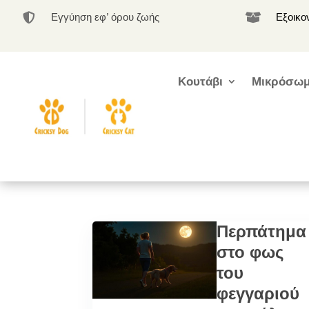
Εγγύηση εφ’ όρου ζωής
Εξοικο


Κουτάβι
Μικρόσωμ
Περπάτημα
στο φως
του
φεγγαριού