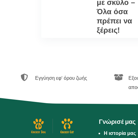
με σκύλο –
Όλα όσα
πρέπει να
ξέρεις!


Εγγύηση εφ’ όρου ζωής
Εξο
απο
Γνώρισέ μας
Η ιστορία μας