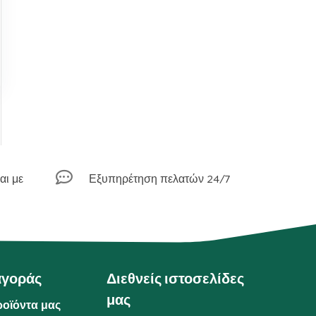

αι με
Εξυπηρέτηση πελατών 24/7
αγοράς
Διεθνείς ιστοσελίδες
μας
ροϊόντα μας