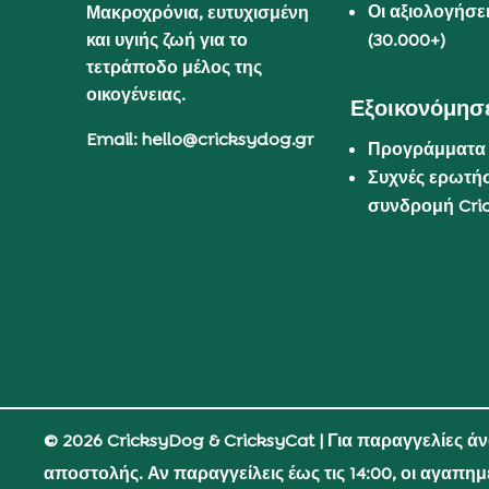
Οι αξιολογήσε
Μακροχρόνια, ευτυχισμένη
και υγιής ζωή για το
(30.000+)
τετράποδο μέλος της
οικογένειας.
Εξοικονόμησε
Email: hello@cricksydog.gr
Προγράμματα
Συχνές ερωτήσ
συνδρομή Cri
© 2026 CricksyDog & CricksyCat
| Για παραγγελίες ά
αποστολής. Αν παραγγείλεις έως τις 14:00, οι αγαπη