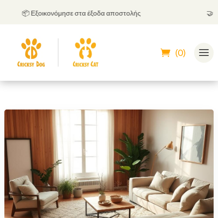
📦 Εξοικονόμησε στα έξοδα αποστολής
🤝
Μπορ
(0)