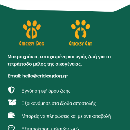
Μακροχρόνια, ευτυχισμένη και υγιής ζωή για το
τετράποδο μέλος της οικογένειας.
Email: hello@cricksydog.gr

Εγγύηση εφ’ όρου ζωής

Εξοικονόμησε στα έξοδα αποστολής

Μπορείς να πληρώσεις και με αντικαταβολή

Εξυπηρέτηση πελατών 24/7