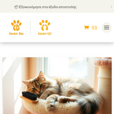
📦 Εξοικονόμησε στα έξοδα αποστολής
🤝
Μπ
(0)