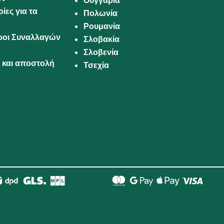
Ουγγαρία
ίες για τα
Πολωνία
Ρουμανία
Όροι Συναλλαγών
Σλοβακία
Σλοβενία
και αποστολή
Τσεχία