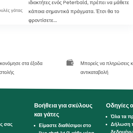
ιδιοκτήτες ενός Peterbald, πρέπει να μάθετε
φυλές γάτας
κάποια σημαντικά πράγματα. Έτσι θα το
φροντίσετε...

ικονόμησε στα έξοδα
Μπορείς να πληρώσεις κ
στολής
αντικαταβολή
Βοήθεια για σκύλους
Οδηγίες 
και γάτες
Όλα τα π
ις σας
Δήλωση 
Είμαστε διαθέσιμοι στο
δεδομέν