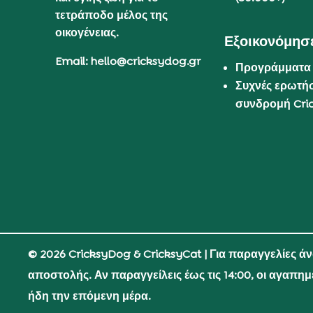
τετράποδο μέλος της
οικογένειας.
Εξοικονόμησε
Email: hello@cricksydog.gr
Προγράμματα
Συχνές ερωτήσ
συνδρομή Cri
© 2026 CricksyDog & CricksyCat
| Για παραγγελίες ά
αποστολής. Αν παραγγείλεις έως τις 14:00, οι αγαπη
ήδη την επόμενη μέρα.