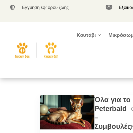
Εγγύηση εφ’ όρου ζωής
Εξοικο


Κουτάβι
Μικρόσωμ
Όλα για το
Peterbald
–
Συμβουλές
|