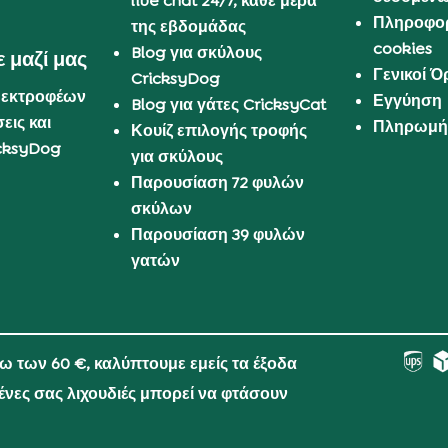
live chat 24/7, κάθε μέρα
Πληροφορ
της εβδομάδας
cookies
Blog για σκύλους
 μαζί μας
Γενικοί 
CricksyDog
 εκτροφέων
Εγγύηση
Blog για γάτες CricksyCat
εις και
Πληρωμή 
Κουίζ επιλογής τροφής
cksyDog
για σκύλους
Παρουσίαση 72 φυλών
σκύλων
Παρουσίαση 39 φυλών
γατών
νω των 60 €, καλύπτουμε εμείς τα έξοδα
μένες σας λιχουδιές μπορεί να φτάσουν