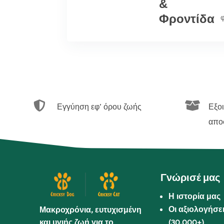
&
Φροντίδα


Εγγύηση εφ’ όρου ζωής
Εξο
απο
Γνώρισέ μας
Η ιστορία μας
Οι αξιολογήσε
Μακροχρόνια, ευτυχισμένη
και υγιής ζωή για το
(30.000+)