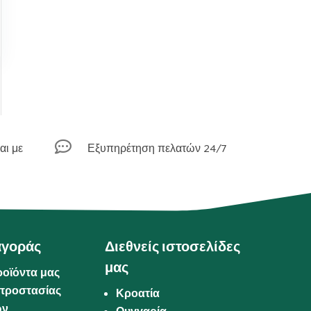

αι με
Εξυπηρέτηση πελατών 24/7
αγοράς
Διεθνείς ιστοσελίδες
μας
ροϊόντα μας
προστασίας
Κροατία
ων