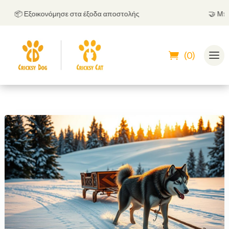
📦 Εξοικονόμησε στα έξοδα αποστολής
🤝
Μπορείς
(0)