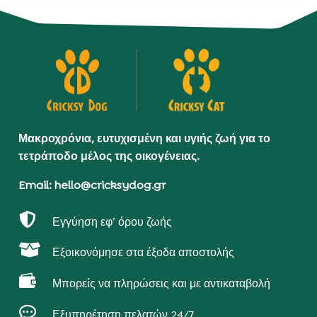
Μακροχρόνια, ευτυχισμένη και υγιής ζωή για το
τετράποδο μέλος της οικογένειας.
Email: hello@cricksydog.gr

Εγγύηση εφ’ όρου ζωής

Εξοικονόμησε στα έξοδα αποστολής

Μπορείς να πληρώσεις και με αντικαταβολή

Εξυπηρέτηση πελατών 24/7