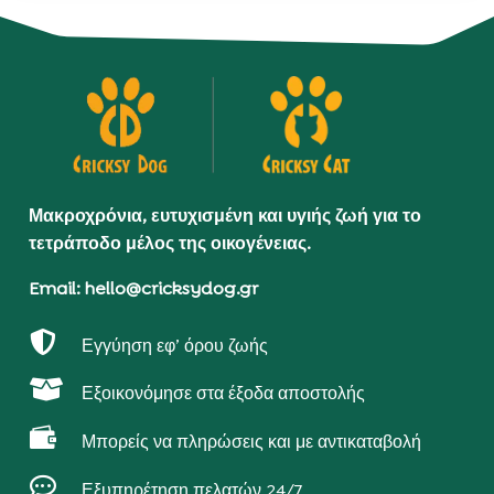
Μακροχρόνια, ευτυχισμένη και υγιής ζωή για το
τετράποδο μέλος της οικογένειας.
Email: hello@cricksydog.gr

Εγγύηση εφ’ όρου ζωής

Εξοικονόμησε στα έξοδα αποστολής

Μπορείς να πληρώσεις και με αντικαταβολή

Εξυπηρέτηση πελατών 24/7