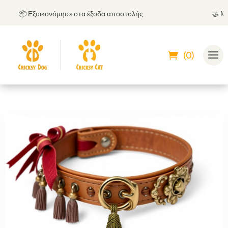
📦 Εξοικονόμησε στα έξοδα αποστολής
🤝
Μπορε
(0)