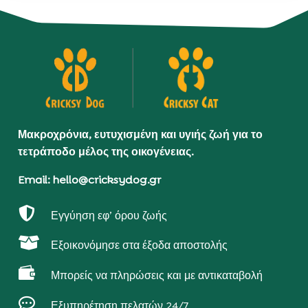
Μακροχρόνια, ευτυχισμένη και υγιής ζωή για το
τετράποδο μέλος της οικογένειας.
Email: hello@cricksydog.gr

Εγγύηση εφ’ όρου ζωής

Εξοικονόμησε στα έξοδα αποστολής

Μπορείς να πληρώσεις και με αντικαταβολή

Εξυπηρέτηση πελατών 24/7