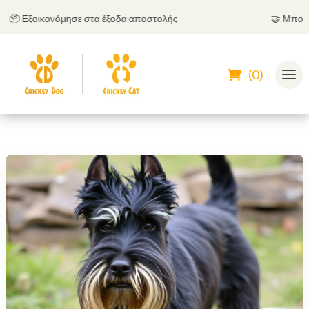
 Εξοικονόμησε στα έξοδα αποστολής
🤝
Μπορείς ν
(0)