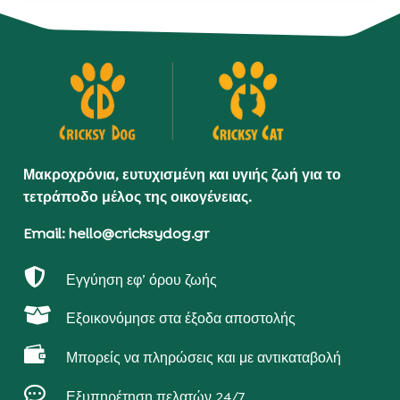
Μακροχρόνια, ευτυχισμένη και υγιής ζωή για το
τετράποδο μέλος της οικογένειας.
Email: hello@cricksydog.gr

Εγγύηση εφ’ όρου ζωής

Εξοικονόμησε στα έξοδα αποστολής

Μπορείς να πληρώσεις και με αντικαταβολή

Εξυπηρέτηση πελατών 24/7