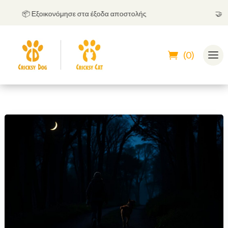
📦 Εξοικονόμησε στα έξοδα αποστολής
🤝
Μπορ
(0)