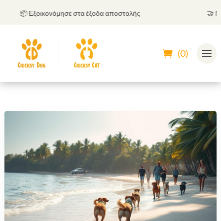
📦 Εξοικονόμησε στα έξοδα αποστολής
🤝
Μπορε
(0)