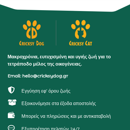
Μακροχρόνια, ευτυχισμένη και υγιής ζωή για το
τετράποδο μέλος της οικογένειας.
Email: hello@cricksydog.gr

Εγγύηση εφ’ όρου ζωής

Εξοικονόμησε στα έξοδα αποστολής

Μπορείς να πληρώσεις και με αντικαταβολή

Εξυπηρέτηση πελατών 24/7