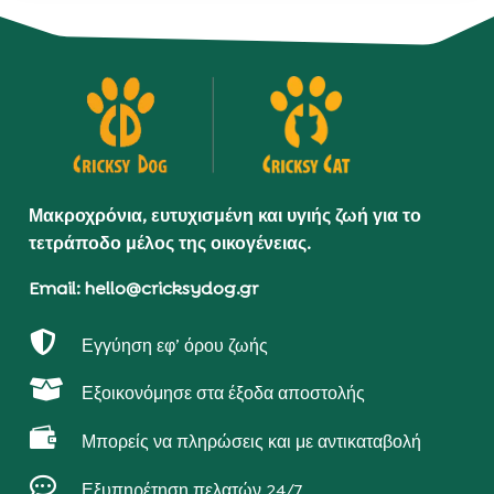
Μακροχρόνια, ευτυχισμένη και υγιής ζωή για το
τετράποδο μέλος της οικογένειας.
Email: hello@cricksydog.gr

Εγγύηση εφ’ όρου ζωής

Εξοικονόμησε στα έξοδα αποστολής

Μπορείς να πληρώσεις και με αντικαταβολή

Εξυπηρέτηση πελατών 24/7