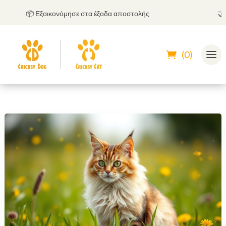
📦 Εξοικονόμησε στα έξοδα αποστολής
🤝
Μπο
(0)