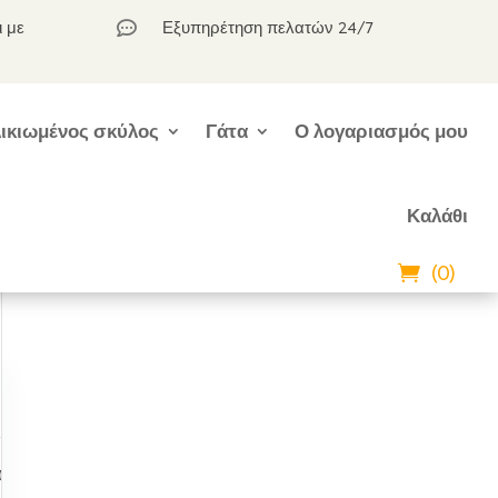
ι με
Εξυπηρέτηση πελατών 24/7

ικιωμένος σκύλος
Γάτα
Ο λογαριασμός μου
Καλάθι
(0)
ά
α