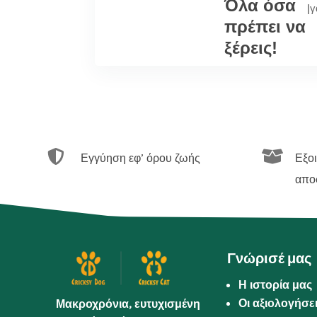
Όλα όσα
|
γ
πρέπει να
ξέρεις!


Εγγύηση εφ’ όρου ζωής
Εξο
απο
Γνώρισέ μας
Η ιστορία μας
Οι αξιολογήσε
Μακροχρόνια, ευτυχισμένη