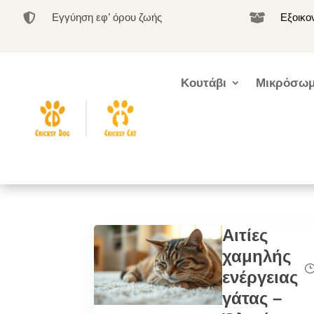
Εγγύηση εφ’ όρου ζωής
Εξοικο


Κουτάβι
Μικρόσωμ
Αιτίες
χαμηλής
ενέργειας
γάτας –