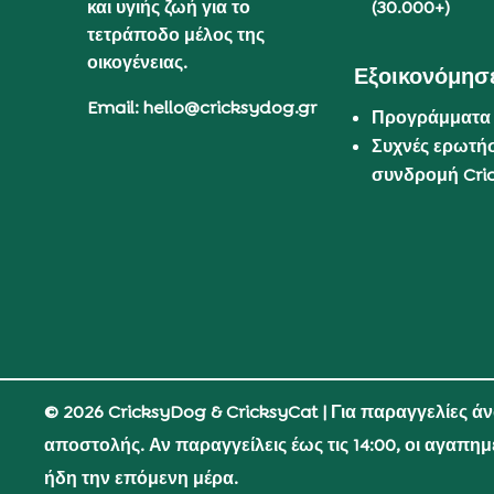
και υγιής ζωή για το
(30.000+)
τετράποδο μέλος της
οικογένειας.
Εξοικονόμησε
Email: hello@cricksydog.gr
Προγράμματα
Συχνές ερωτήσ
συνδρομή Cri
© 2026 CricksyDog & CricksyCat
| Για παραγγελίες ά
αποστολής. Αν παραγγείλεις έως τις 14:00, οι αγαπη
ήδη την επόμενη μέρα.