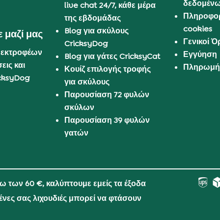
δεδομέν
live chat 24/7, κάθε μέρα
Πληροφορ
της εβδομάδας
cookies
Blog για σκύλους
 μαζί μας
Γενικοί 
CricksyDog
 εκτροφέων
Εγγύηση
Blog για γάτες CricksyCat
εις και
Πληρωμή 
Κουίζ επιλογής τροφής
cksyDog
για σκύλους
Παρουσίαση 72 φυλών
σκύλων
Παρουσίαση 39 φυλών
γατών
νω των 60 €, καλύπτουμε εμείς τα έξοδα
μένες σας λιχουδιές μπορεί να φτάσουν