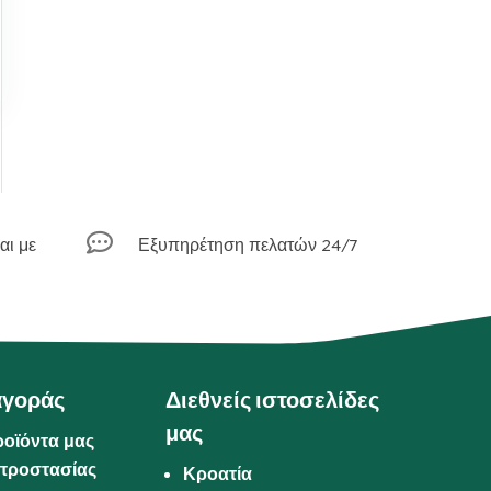

αι με
Εξυπηρέτηση πελατών 24/7
αγοράς
Διεθνείς ιστοσελίδες
μας
ροϊόντα μας
προστασίας
Κροατία