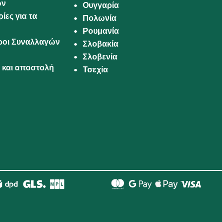
ων
Ουγγαρία
ίες για τα
Πολωνία
Ρουμανία
Όροι Συναλλαγών
Σλοβακία
Σλοβενία
και αποστολή
Τσεχία