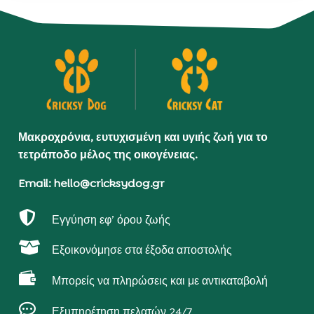
Μακροχρόνια, ευτυχισμένη και υγιής ζωή για το
τετράποδο μέλος της οικογένειας.
Email: hello@cricksydog.gr

Εγγύηση εφ’ όρου ζωής

Εξοικονόμησε στα έξοδα αποστολής

Μπορείς να πληρώσεις και με αντικαταβολή

Εξυπηρέτηση πελατών 24/7