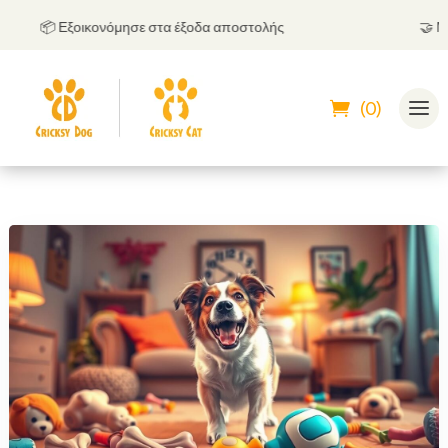
📦 Εξοικονόμησε στα έξοδα αποστολής
🤝
Μπορε
(0)