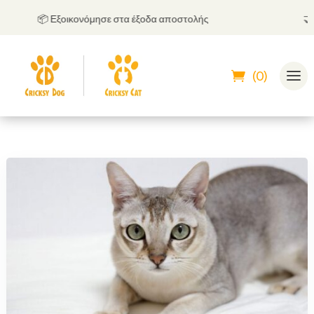
📦 Εξοικονόμησε στα έξοδα αποστολής
🤝
Μπο
(0)