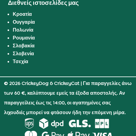
Διεθνείς ιστοσελίδες μας
Κροατία
Ουγγαρία
Πολωνία
Ρουμανία
Σλοβακία
Σλοβενία
Τσεχία
© 2026 CricksyDog & CricksyCat
| Για παραγγελίες άνω
των 60 €, καλύπτουμε εμείς τα έξοδα αποστολής. Αν
παραγγείλεις έως τις 14:00, οι αγαπημένες σας
λιχουδιές μπορεί να φτάσουν ήδη την επόμενη μέρα.